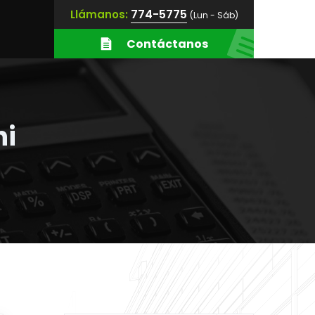
774-5775
Llámanos:
(Lun - Sáb)
Contáctanos
hi