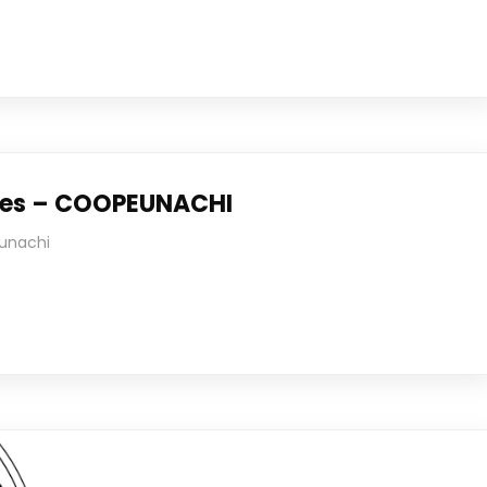
dres – COOPEUNACHI
unachi